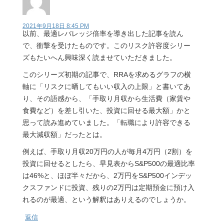
2021年9月18日 8:45 PM
以前、最適レバレッジ倍率を導き出した記事を読ん
で、衝撃を受けたものです。このリスク許容度シリー
ズもたいへん興味深く読ませていただきました。
このシリーズ初期の記事で、RRAを求めるグラフの横
軸に「リスクに晒してもいい収入の上限」と書いてあ
り、その語感から、「手取り月収から生活費（家賃や
食費など）を差し引いた、投資に回せる最大額」かと
思って読み進めていました。「転職により許容できる
最大減収額」だったとは。
例えば、手取り月収20万円の人が毎月4万円（2割）を
投資に回せるとしたら、早見表からS&P500の最適比率
は46%と、ほぼ半々だから、2万円をS&P500インデッ
クスファンドに投資、残りの2万円は定期預金に預け入
れるのが最適、という解釈はありえるのでしょうか。
返信