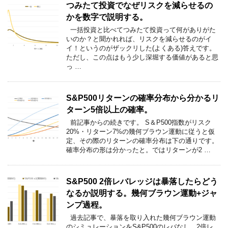
つみたて投資でなぜリスクを減らせるの
かを数字で説明する。
一括投資と比べてつみたて投資って何がありがた
いのか？と聞かれれば、リスクを減らせるのがイ
イ！というのがザックリした(よくある)答えです。
ただし、この点はもう少し深堀する価値があると思
っ …
S&P500リターンの確率分布から分かるリ
ターン5倍以上の確率。
前記事からの続きです。 S＆P500指数がリスク
20%・リターン7%の幾何ブラウン運動に従うと仮
定、その際のリターンの確率分布は下の通りです。
確率分布の形は分かったと。ではリターンが2 …
S&P500 2倍レバレッジは暴落したらどう
なるか説明する。幾何ブラウン運動+ジャ
ンプ過程。
過去記事で、暴落を取り入れた幾何ブラウン運動
のシミュレーションをS&P500のレバなし、2倍レ