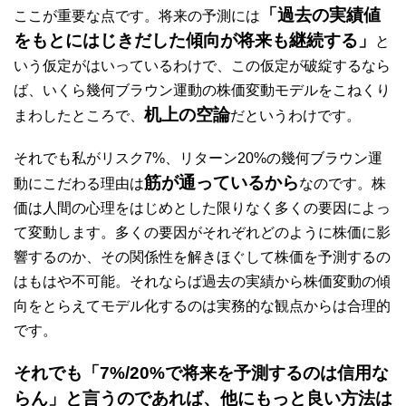
「過去の実績値
ここが重要な点です。将来の予測には
をもとにはじきだした傾向が将来も継続する」
と
いう仮定がはいっているわけで、この仮定が破綻するなら
ば、いくら幾何ブラウン運動の株価変動モデルをこねくり
机上の空論
まわしたところで、
だというわけです。
それでも私がリスク7%、リターン20%の幾何ブラウン運
筋が通っているから
動にこだわる理由は
なのです。株
価は人間の心理をはじめとした限りなく多くの要因によっ
て変動します。多くの要因がそれぞれどのように株価に影
響するのか、その関係性を解きほぐして株価を予測するの
はもはや不可能。それならば過去の実績から株価変動の傾
向をとらえてモデル化するのは実務的な観点からは合理的
です。
それでも「7%/20%で将来を予測するのは信用な
らん」と言うのであれば、他にもっと良い方法は