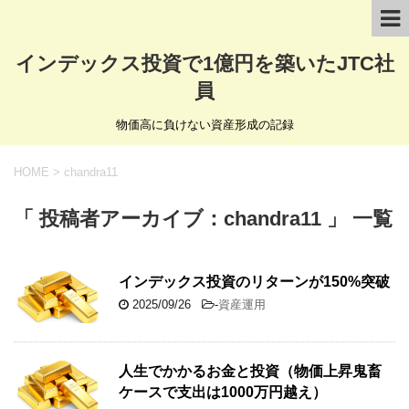
インデックス投資で1億円を築いたJTC社
員
物価高に負けない資産形成の記録
HOME
>
chandra11
「 投稿者アーカイブ：chandra11 」 一覧
インデックス投資のリターンが150%突破
2025/09/26
-
資産運用
人生でかかるお金と投資（物価上昇鬼畜
ケースで支出は1000万円越え）