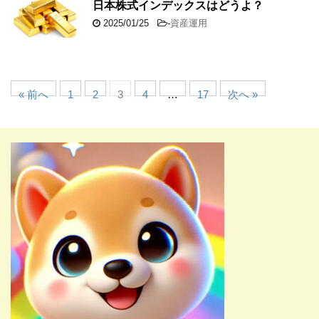
日本株式インデックスはどうよ？
2025/01/25
-
資産運用
« 前へ
1
2
3
4
…
17
次へ »