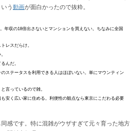
という
動画
が面白かったので抜粋。
万円。年収の18倍出さないとマンションを買えない。ちなみに全国
ストレスだらけ。
い。
てるんだ。
そのステータスを利用できる人はほぼいない。単にマウンティン
」と言っているので雑。
価も安く広い家に住める。利便性の観点なら東京にこだわる必要
も同感です。特に混雑がウザすぎて元々育った地方