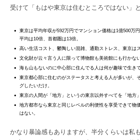
受けて「もはや東京は住むところではない」
東京は平均年収が592万円でマンション価格は1億500
平均は10倍、首都圏は13倍。
高い生活コスト、鬱陶しい混雑、通勤ストレス、東京は
文化財が云々言う人に限って博物館も美術館にも行かな
海も山もないのに中心部に住んでる人は何が趣味で生き
東京都心部に住むのがステータスと考える人が多いが、
グしたいだけ。
東京の人間が「地方」というの東京以外すべてを「地方
地方都市なら東京と同じレベルの利便性を享受できて物
はない。
かなり暴論感もありますが、半分くらいは私