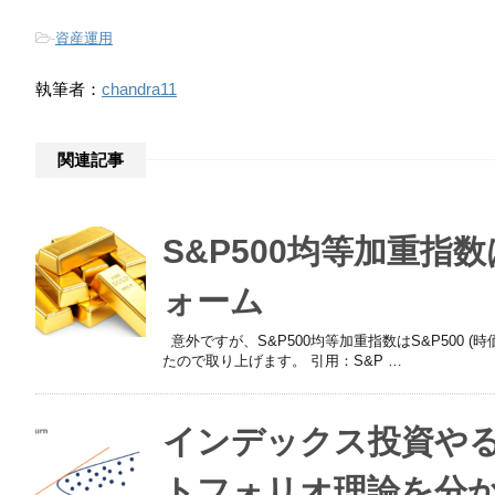
-
資産運用
執筆者：
chandra11
関連記事
S&P500均等加重指
ォーム
意外ですが、S&P500均等加重指数はS&P500
たので取り上げます。 引用：S&P …
インデックス投資やる
トフォリオ理論を分