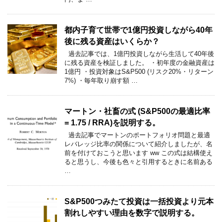
都内子育て世帯で1億円投資しながら40年
後に残る資産はいくらか？
過去記事では、1億円投資しながら生活して40年後
に残る資産を検証しました。 ・初年度の金融資産は
1億円 ・投資対象はS&P500 (リスク20%・リターン
7%) ・毎年取り崩す額 …
マートン・社畜の式 (S&P500の最適比率
= 1.75 / RRA)を説明する。
過去記事でマートンのポートフォリオ問題と最適
レバレッジ比率の関係について紹介しましたが、名
前を付けておこうと思います ww この式は結構使え
ると思うし、今後も色々と引用するときに名前ある
…
S&P500つみたて投資は一括投資より元本
割れしやすい理由を数字で説明する。