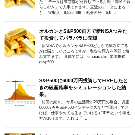
た。 データは東京都が発行している月報「都民の暮
らしむき」で入手できます。直近のデータによる
と： 実収入：8,523,488 可処分所得：6,8 …
オルカンとS&P500両方で新NISAつみた
て投資してバラバラに売却
新NISAでオルカンかS&P500どちらで積み立てる
かは悩ましいところですが、私なら両方を等額で積
み立てます。 具体的には、emaxis slim 米国株式
(s&p500 …
S&P500に6000万円投資してFIREしたと
きの破産確率をシミュレーションした結
果。
前回の続き。 毎月の生活費が20万円の場合、資産
6000万円をS&P500インデックスなどで運用してお
けば、仕事やめても生きていける (FIRE)という考え
方があります。これは「 …