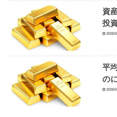
資
投
2026/
平
の
2026/