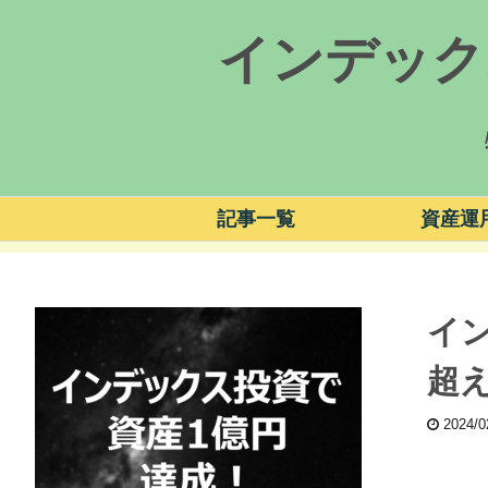
インデック
記事一覧
資産運
イ
超え
2024/