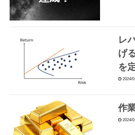
レ
げ
を
2024/
作
2024/