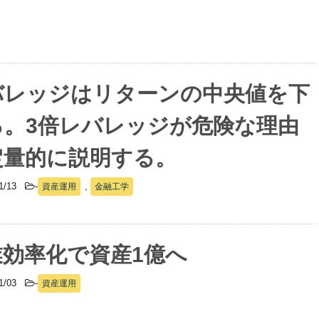
バレッジはリターンの中央値を下
る。3倍レバレッジが危険な理由
定量的に説明する。
01/13
-
,
資産運用
金融工学
業効率化で資産1億へ
01/03
-
資産運用