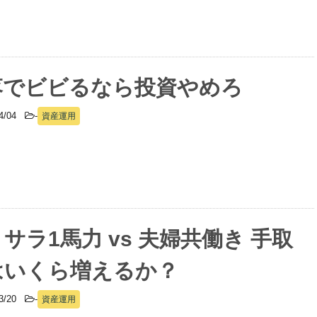
落でビビるなら投資やめろ
04/04
-
資産運用
サラ1馬力 vs 夫婦共働き 手取
はいくら増えるか？
03/20
-
資産運用