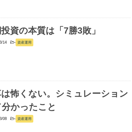
期投資の本質は「7勝3敗」
03/14
-
資産運用
落は怖くない。シミュレーション
て分かったこと
03/08
-
資産運用