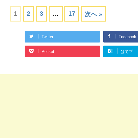
1
2
3
…
17
次へ »
Twitter
Facebook
B!
Pocket
はてブ