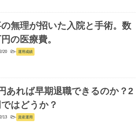
事の無理が招いた入院と手術。数
万円の医療費。
02/20
-
運用成績
億円あれば早期退職できるのか？2
円ではどうか？
02/13
-
資産運用