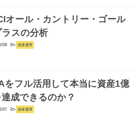
CIオール・カントリー・ゴール
プラスの分析
02/09
-
資産運用
SAをフル活用して本当に資産1億
を達成できるのか？
02/07
-
資産運用