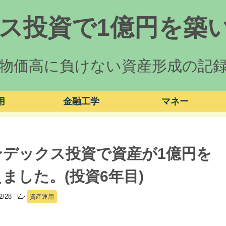
ス投資で1億円を築い
物価高に負けない資産形成の記
用
金融工学
マネー
ンデックス投資で資産が1億円を
ました。(投資6年目)
02/28
-
資産運用