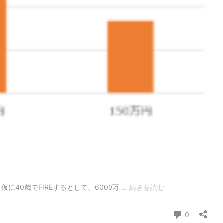
S&P500
40歳でFIREするとして、6000万 …
続きを読む
投
資
コメント
0
で