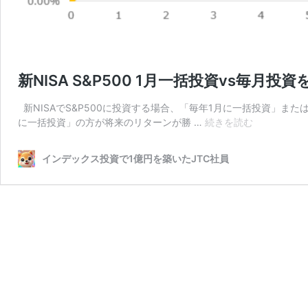
新NISA S&P500 1月一括投資vs毎月
新NISAでS&P500に投資する場合、「毎年1月に一括投資」ま
新
に一括投資」の方が将来のリターンが勝 …
続きを読む
NISA
S&P500
インデックス投資で1億円を築いたJTC社員
1
月
一
括
投
資
vs
毎
月
投