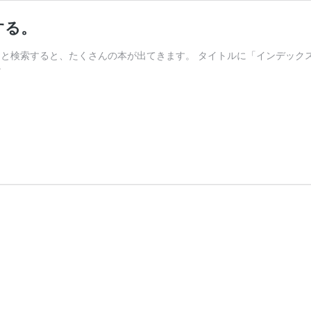
する。
本」と検索すると、たくさんの本が出てきます。 タイトルに「インデック
本
む
気
で
薦
め
る
イ
ン
デ
ッ
ク
ス
投
資
本
を
紹