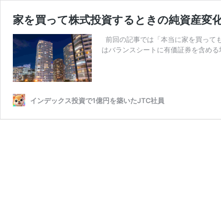
家を買って株式投資するときの純資産変
前回の記事では「本当に家を買っても
はバランスシートに有価証券を含める
インデックス投資で1億円を築いたJTC社員